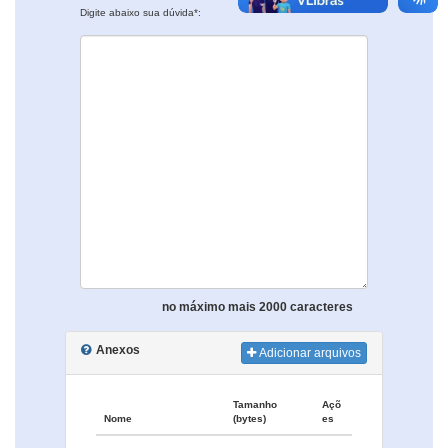
Digite abaixo sua dúvida*:
no máximo mais 2000 caracteres
Anexos
Adicionar arquivos
Tamanho
Açõ
Nome
(bytes)
es