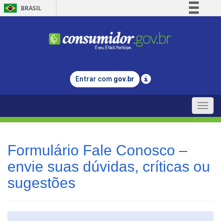
BRASIL
Simplifique!
Comunica BR
Participe
Acesso à informação
Entrar com
gov.br
Legislação
Canais
Toggle
naviga
Formulário Fale Conosco –
envie suas dúvidas, críticas ou
sugestões