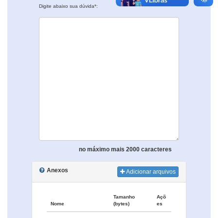
Digite abaixo sua dúvida*:
no máximo mais 2000 caracteres
Anexos
Adicionar arquivos
Tamanho
Açõ
Nome
(bytes)
es