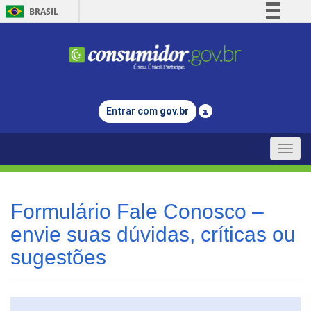
BRASIL
Simplifique!
Comunica BR
Participe
Acesso à informação
Entrar com
gov.br
Legislação
Canais
Toggle
naviga
Formulário Fale Conosco –
envie suas dúvidas, críticas ou
sugestões