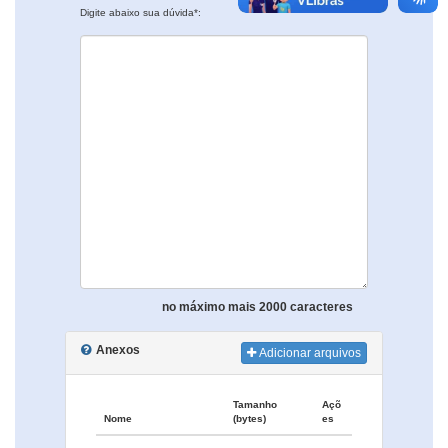
Digite abaixo sua dúvida*:
no máximo mais 2000 caracteres
Anexos
Adicionar arquivos
Tamanho
Açõ
Nome
(bytes)
es