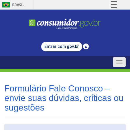
BRASIL
Simplifique!
Comunica BR
Participe
Acesso à informação
Entrar com
gov.br
Legislação
Canais
Toggle
naviga
Formulário Fale Conosco –
envie suas dúvidas, críticas ou
sugestões