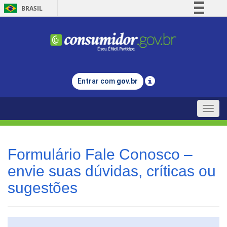
BRASIL
Simplifique!
Comunica BR
Participe
Acesso à informação
Entrar com
gov.br
Legislação
Canais
Toggle
naviga
Formulário Fale Conosco –
envie suas dúvidas, críticas ou
sugestões