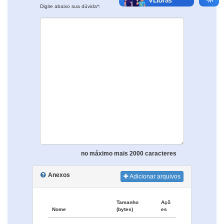
Digite abaixo sua dúvida*:
no máximo mais 2000 caracteres
Anexos
Adicionar arquivos
Tamanho
Açõ
Nome
(bytes)
es