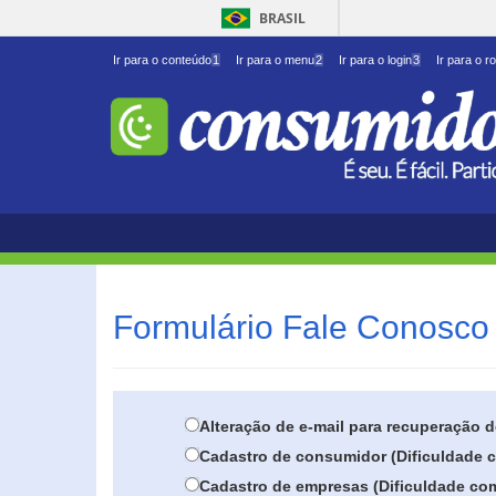
BRASIL
Ir para o conteúdo
1
Ir para o menu
2
Ir para o login
3
Ir para o r
Formulário Fale Conosco 
Alteração de e-mail para recuperação 
Cadastro de consumidor (Dificuldade c
Cadastro de empresas (Dificuldade com