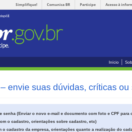
Simplifique!
Comunica BR
Participe
Acesso à infor
odapé
4
Início
Sob
– envie suas dúvidas, críticas ou
de senha (Enviar o novo e-mail e documento com foto e CPF para
om o cadastro, orientações sobre cadastro, etc)
 o cadastro da empresa, orientações quanto a realização do cada