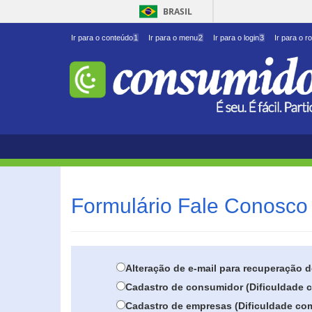
BRASIL
Ir para o conteúdo
1
Ir para o menu
2
Ir para o login
3
Ir para o r
Formulário Fale Conosco 
Alteração de e-mail para recuperação 
Cadastro de consumidor (Dificuldade c
Cadastro de empresas (Dificuldade com