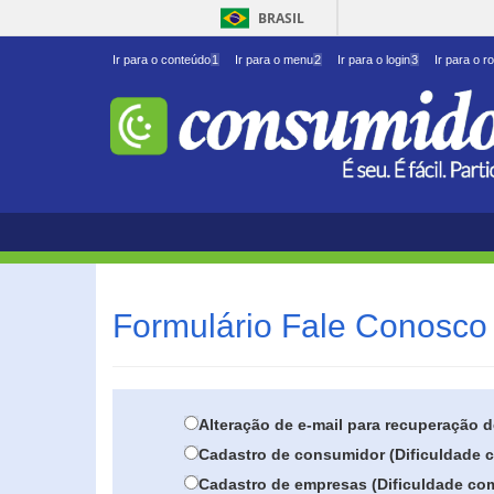
BRASIL
Ir para o conteúdo
1
Ir para o menu
2
Ir para o login
3
Ir para o r
Formulário Fale Conosco 
Alteração de e-mail para recuperação 
Cadastro de consumidor (Dificuldade c
Cadastro de empresas (Dificuldade com