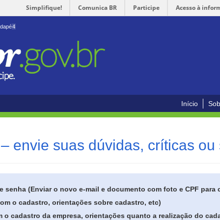
Simplifique!
Comunica BR
Participe
Acesso à infor
odapé
4
Início
Sob
– envie suas dúvidas, críticas ou
de senha (Enviar o novo e-mail e documento com foto e CPF para
om o cadastro, orientações sobre cadastro, etc)
 o cadastro da empresa, orientações quanto a realização do cada