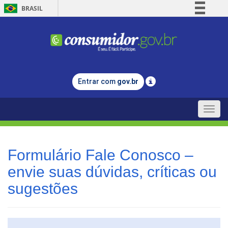
BRASIL
Simplifique!
Comunica BR
Participe
Acesso à informação
Entrar com
gov.br
Legislação
Canais
Toggle
naviga
Formulário Fale Conosco –
envie suas dúvidas, críticas ou
sugestões