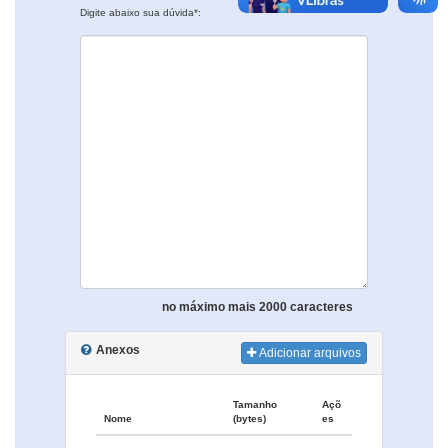
Digite abaixo sua dúvida*:
no máximo mais 2000 caracteres
Anexos
Adicionar arquivos
Tamanho
Açõ
Nome
(bytes)
es