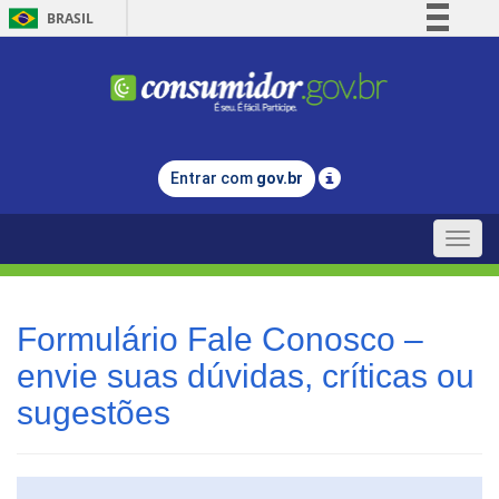
BRASIL
Simplifique!
Comunica BR
Participe
Acesso à informação
Entrar com
gov.br
Legislação
Canais
Toggle
naviga
Formulário Fale Conosco –
envie suas dúvidas, críticas ou
sugestões