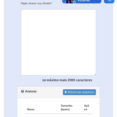
Digite abaixo sua dúvida*:
no máximo mais 2000 caracteres
Anexos
Adicionar arquivos
Tamanho
Açõ
Nome
(bytes)
es