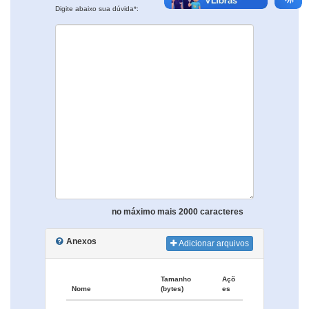
Digite abaixo sua dúvida*:
no máximo mais 2000 caracteres
Anexos
Adicionar arquivos
Tamanho
Açõ
Nome
(bytes)
es