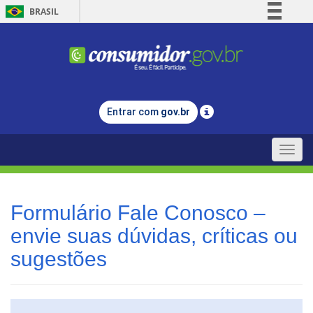
BRASIL
Simplifique!
Comunica BR
Participe
Acesso à informação
Entrar com
gov.br
Legislação
Canais
Toggle
naviga
Formulário Fale Conosco –
envie suas dúvidas, críticas ou
sugestões