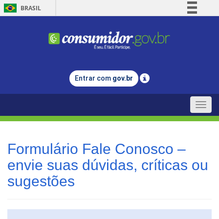
BRASIL
Simplifique!
Comunica BR
Participe
Acesso à informação
Entrar com
gov.br
Legislação
Canais
Toggle
naviga
Formulário Fale Conosco –
envie suas dúvidas, críticas ou
sugestões