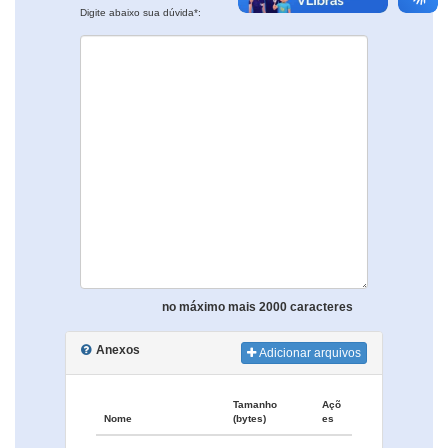
Digite abaixo sua dúvida*:
no máximo mais 2000 caracteres
Anexos
Adicionar arquivos
Tamanho
Açõ
Nome
(bytes)
es