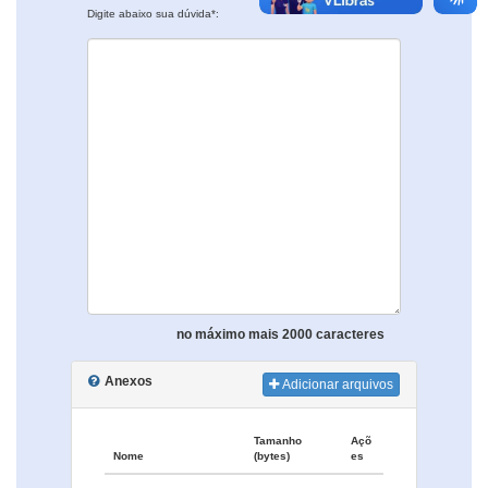
Digite abaixo sua dúvida*:
no máximo mais 2000 caracteres
Anexos
Adicionar arquivos
Tamanho
Açõ
Nome
(bytes)
es