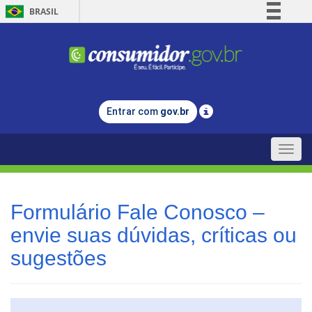
BRASIL
Simplifique!
Comunica BR
Participe
Acesso à informação
Entrar com
gov.br
Legislação
Canais
Toggle
naviga
Formulário Fale Conosco –
envie suas dúvidas, críticas ou
sugestões