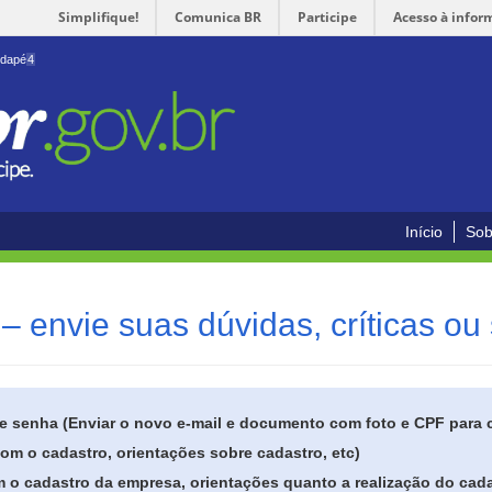
Simplifique!
Comunica BR
Participe
Acesso à infor
odapé
4
Início
Sob
– envie suas dúvidas, críticas ou
de senha (Enviar o novo e-mail e documento com foto e CPF para
om o cadastro, orientações sobre cadastro, etc)
 o cadastro da empresa, orientações quanto a realização do cada