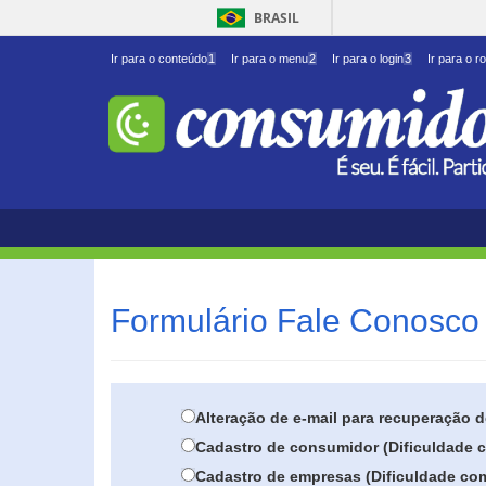
BRASIL
Ir para o conteúdo
1
Ir para o menu
2
Ir para o login
3
Ir para o r
Formulário Fale Conosco 
Alteração de e-mail para recuperação 
Cadastro de consumidor (Dificuldade c
Cadastro de empresas (Dificuldade com