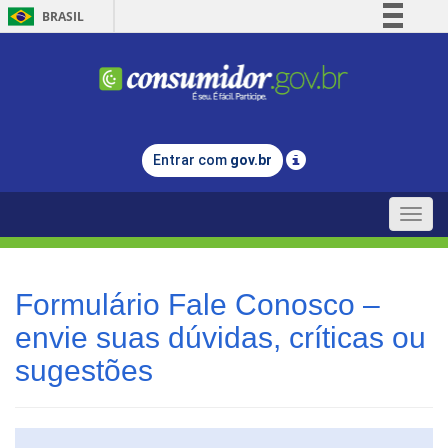
BRASIL
Simplifique!
Comunica BR
Participe
Acesso à informação
Entrar com
gov.br
Legislação
Canais
Toggle
naviga
Formulário Fale Conosco –
envie suas dúvidas, críticas ou
sugestões