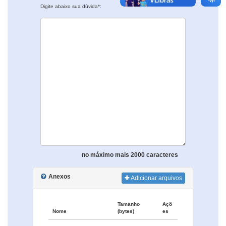
Digite abaixo sua dúvida*:
no máximo mais 2000 caracteres
Anexos
Adicionar arquivos
Tamanho
Açõ
Nome
(bytes)
es