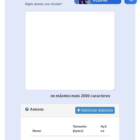
Digite abaixo sua dúvida*:
no máximo mais 2000 caracteres
Anexos
Adicionar arquivos
Tamanho
Açõ
Nome
(bytes)
es