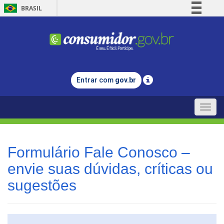
BRASIL
Simplifique!
Comunica BR
Participe
Acesso à informação
Entrar com
gov.br
Legislação
Canais
Toggle
naviga
Formulário Fale Conosco –
envie suas dúvidas, críticas ou
sugestões