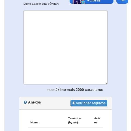
Digite abaixo sua dúvida*:
no máximo mais 2000 caracteres
Anexos
Adicionar arquivos
Tamanho
Açõ
Nome
(bytes)
es