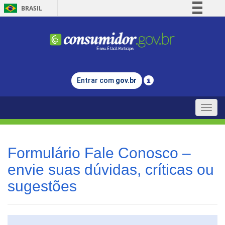
BRASIL
Simplifique!
Comunica BR
Participe
Acesso à informação
Entrar com
gov.br
Legislação
Canais
Toggle
naviga
Formulário Fale Conosco –
envie suas dúvidas, críticas ou
sugestões