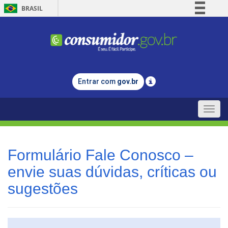
BRASIL
Simplifique!
Comunica BR
Participe
Acesso à informação
Entrar com
gov.br
Legislação
Canais
Toggle
naviga
Formulário Fale Conosco –
envie suas dúvidas, críticas ou
sugestões