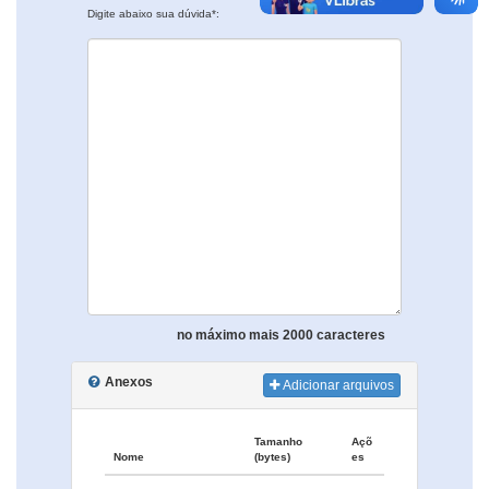
Digite abaixo sua dúvida*:
no máximo mais 2000 caracteres
Anexos
Adicionar arquivos
Tamanho
Açõ
Nome
(bytes)
es