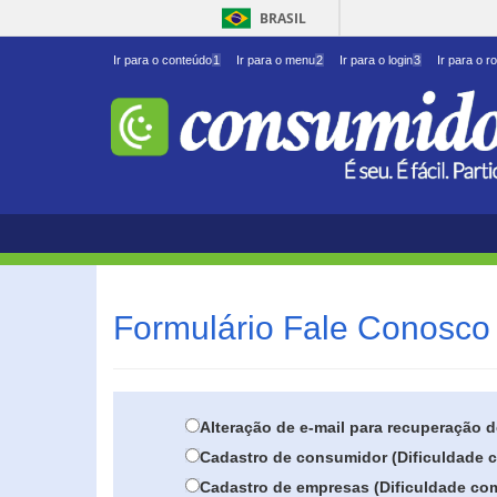
BRASIL
Ir para o conteúdo
1
Ir para o menu
2
Ir para o login
3
Ir para o r
Formulário Fale Conosco 
Alteração de e-mail para recuperação 
Cadastro de consumidor (Dificuldade c
Cadastro de empresas (Dificuldade com