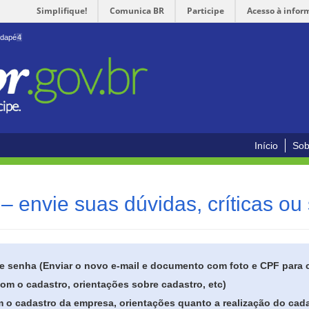
Simplifique!
Comunica BR
Participe
Acesso à infor
odapé
4
Início
Sob
– envie suas dúvidas, críticas ou
de senha (Enviar o novo e-mail e documento com foto e CPF para
om o cadastro, orientações sobre cadastro, etc)
 o cadastro da empresa, orientações quanto a realização do cada