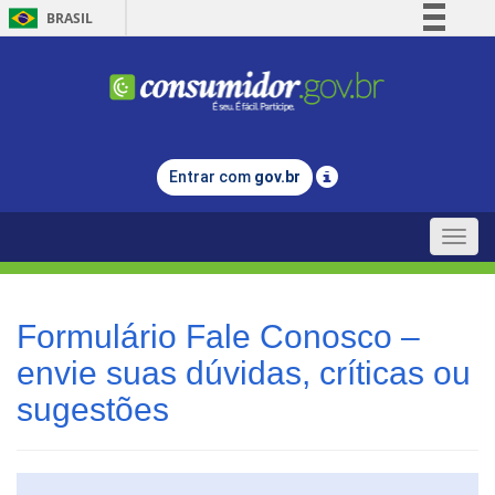
BRASIL
Simplifique!
Comunica BR
Participe
Acesso à informação
Entrar com
gov.br
Legislação
Canais
Toggle
naviga
Formulário Fale Conosco –
envie suas dúvidas, críticas ou
sugestões