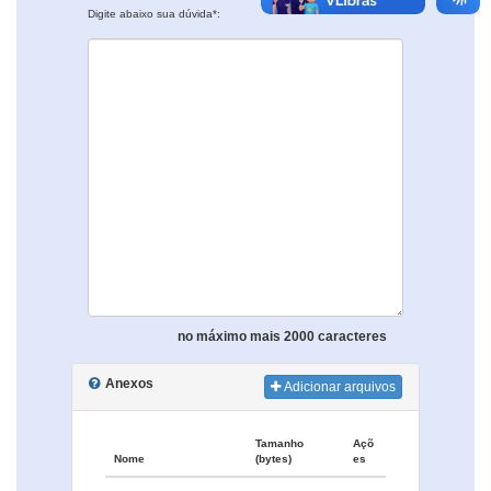
Digite abaixo sua dúvida*:
no máximo mais 2000 caracteres
Anexos
Adicionar arquivos
Tamanho
Açõ
Nome
(bytes)
es