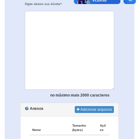
Digite abaixo sua dúvida*:
no máximo mais 2000 caracteres
Anexos
Adicionar arquivos
Tamanho
Açõ
Nome
(bytes)
es