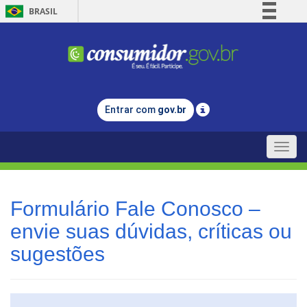
BRASIL
Simplifique!
Comunica BR
Participe
Acesso à informação
Entrar com
gov.br
Legislação
Canais
Toggle
naviga
Formulário Fale Conosco –
envie suas dúvidas, críticas ou
sugestões