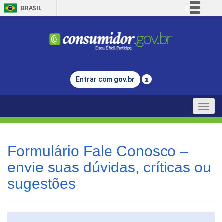
BRASIL
Simplifique!
Comunica BR
Participe
Acesso à informação
Entrar com
gov.br
Legislação
Canais
Toggle
naviga
Formulário Fale Conosco –
envie suas dúvidas, críticas ou
sugestões