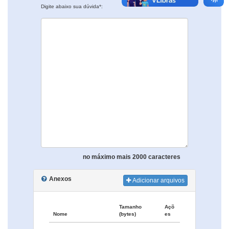
Digite abaixo sua dúvida*:
no máximo mais 2000 caracteres
Anexos
Adicionar arquivos
Tamanho
Açõ
Nome
(bytes)
es