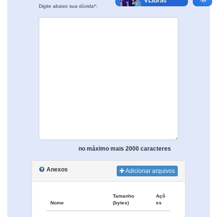
Digite abaixo sua dúvida*:
no máximo mais 2000 caracteres
Anexos
Adicionar arquivos
Tamanho
Açõ
Nome
(bytes)
es