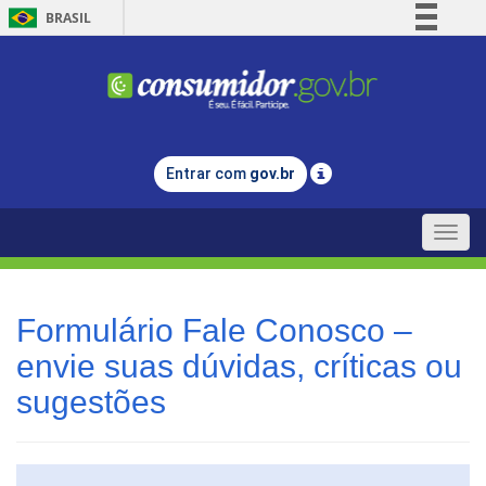
BRASIL
Simplifique!
Comunica BR
Participe
Acesso à informação
Entrar com
gov.br
Legislação
Canais
Toggle
naviga
Formulário Fale Conosco –
envie suas dúvidas, críticas ou
sugestões