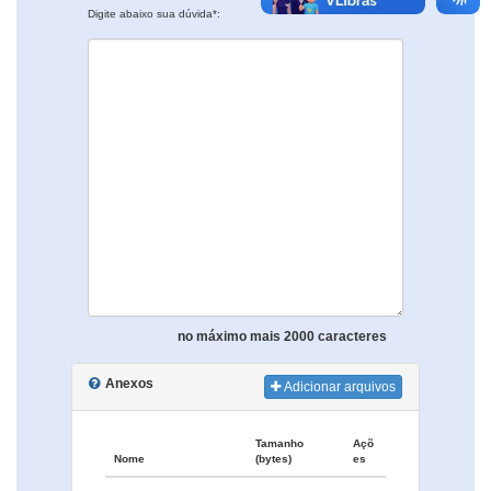
Digite abaixo sua dúvida*:
no máximo mais 2000 caracteres
Anexos
Adicionar arquivos
Tamanho
Açõ
Nome
(bytes)
es