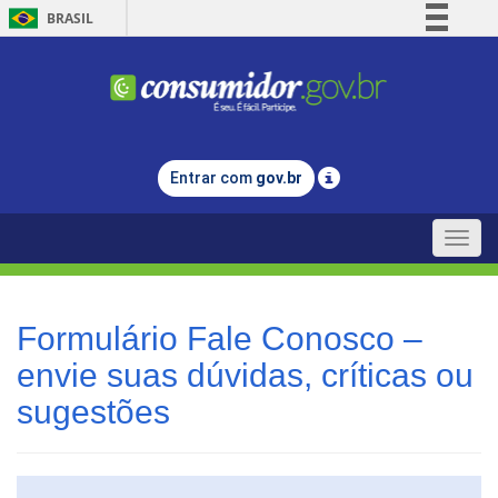
BRASIL
Simplifique!
Comunica BR
Participe
Acesso à informação
Entrar com
gov.br
Legislação
Canais
Toggle
naviga
Formulário Fale Conosco –
envie suas dúvidas, críticas ou
sugestões