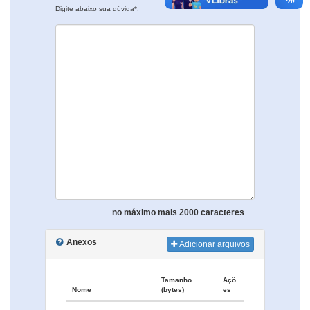
Digite abaixo sua dúvida*:
no máximo mais 2000 caracteres
Anexos
Adicionar arquivos
Tamanho
Açõ
Nome
(bytes)
es