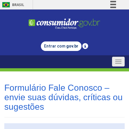
BRASIL
Simplifique!
Comunica BR
Participe
Acesso à informação
Entrar com
gov.br
Legislação
Canais
Toggle
naviga
Formulário Fale Conosco –
envie suas dúvidas, críticas ou
sugestões