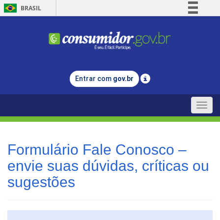
BRASIL
Simplifique!
Comunica BR
Participe
Acesso à informação
Entrar com
gov.br
Legislação
Canais
Toggle
naviga
Formulário Fale Conosco –
envie suas dúvidas, críticas ou
sugestões