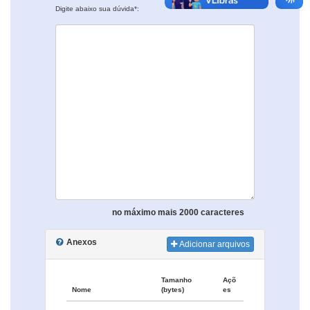
Digite abaixo sua dúvida*:
no máximo mais 2000 caracteres
Anexos
Adicionar arquivos
Tamanho
Açõ
Nome
(bytes)
es