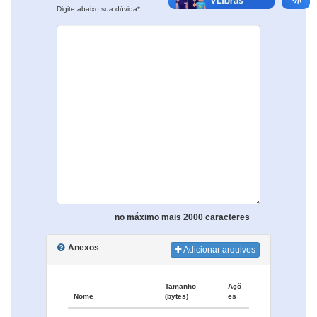
Digite abaixo sua dúvida*:
no máximo mais 2000 caracteres
Anexos
Adicionar arquivos
Tamanho
Açõ
Nome
(bytes)
es