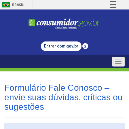
BRASIL
Simplifique!
Comunica BR
Participe
Acesso à informação
Entrar com
gov.br
Legislação
Canais
Toggle
naviga
Formulário Fale Conosco –
envie suas dúvidas, críticas ou
sugestões