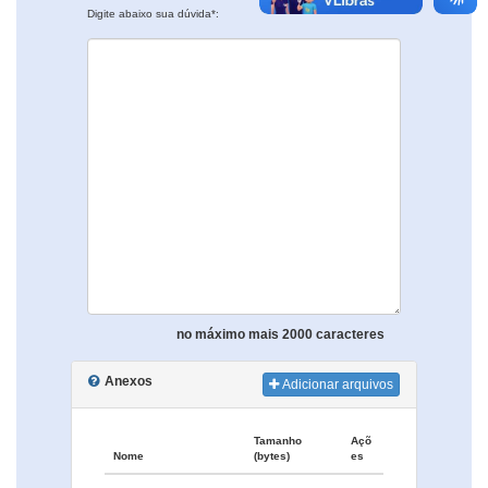
Digite abaixo sua dúvida*:
no máximo mais 2000 caracteres
Anexos
Adicionar arquivos
Tamanho
Açõ
Nome
(bytes)
es