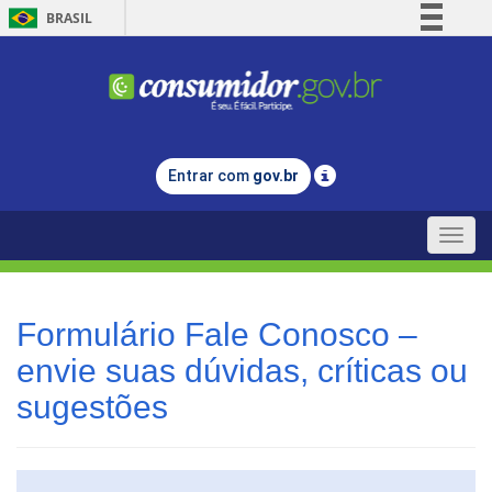
BRASIL
Simplifique!
Comunica BR
Participe
Acesso à informação
Entrar com
gov.br
Legislação
Canais
Toggle
naviga
Formulário Fale Conosco –
envie suas dúvidas, críticas ou
sugestões