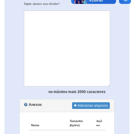
Digite abaixo sua dúvida*:
no máximo mais 2000 caracteres
Anexos
Adicionar arquivos
Tamanho
Açõ
Nome
(bytes)
es