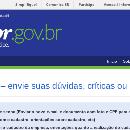
Simplifique!
Comunica BR
Participe
Acesso à infor
odapé
4
Início
Sob
– envie suas dúvidas, críticas ou
de senha (Enviar o novo e-mail e documento com foto e CPF para
om o cadastro, orientações sobre cadastro, etc)
 o cadastro da empresa, orientações quanto a realização do cada