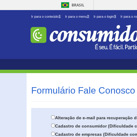
BRASIL
Ir para o conteúdo
1
Ir para o menu
2
Ir para o login
3
Ir para o r
Formulário Fale Conosco 
Alteração de e-mail para recuperação 
Cadastro de consumidor (Dificuldade c
Cadastro de empresas (Dificuldade com