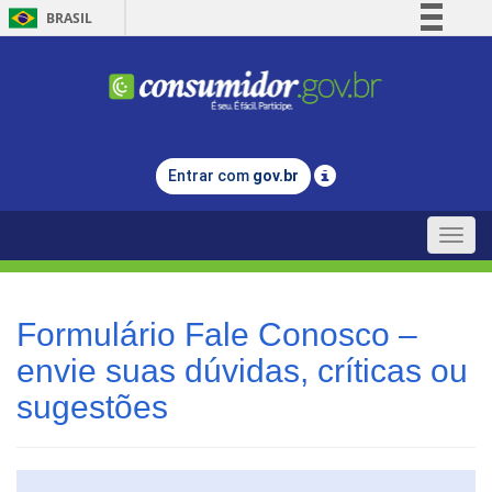
BRASIL
Simplifique!
Comunica BR
Participe
Acesso à informação
Entrar com
gov.br
Legislação
Canais
Toggle
naviga
Formulário Fale Conosco –
envie suas dúvidas, críticas ou
sugestões