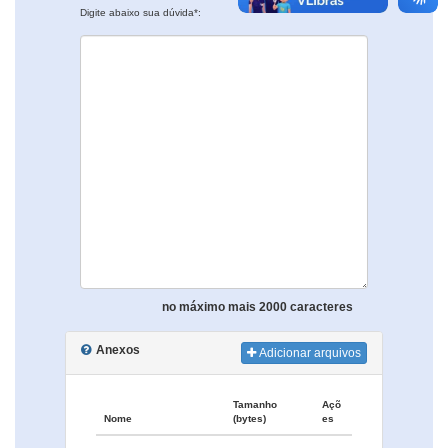
Digite abaixo sua dúvida*:
no máximo mais 2000 caracteres
Anexos
Adicionar arquivos
Tamanho
Açõ
Nome
(bytes)
es