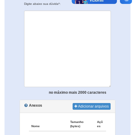
Digite abaixo sua dúvida*:
no máximo mais 2000 caracteres
Anexos
Adicionar arquivos
Tamanho
Açõ
Nome
(bytes)
es