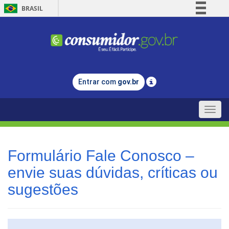
BRASIL
Simplifique!
Comunica BR
Participe
Acesso à informação
Entrar com
gov.br
Legislação
Canais
Toggle
naviga
Formulário Fale Conosco –
envie suas dúvidas, críticas ou
sugestões