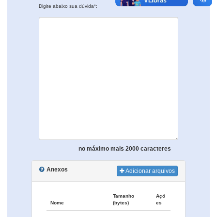
Digite abaixo sua dúvida*:
no máximo mais 2000 caracteres
Anexos
Adicionar arquivos
Tamanho
Açõ
Nome
(bytes)
es