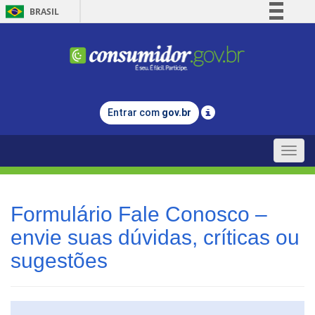
BRASIL
Simplifique!
Comunica BR
Participe
Acesso à informação
Entrar com
gov.br
Legislação
Canais
Toggle
naviga
Formulário Fale Conosco –
envie suas dúvidas, críticas ou
sugestões