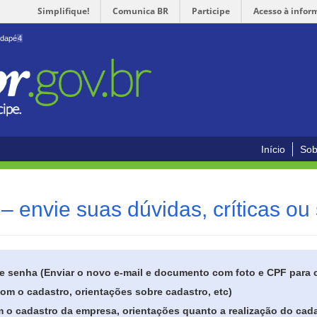
Simplifique!
Comunica BR
Participe
Acesso à infor
odapé
4
Início
Sob
– envie suas dúvidas, críticas ou
de senha (Enviar o novo e-mail e documento com foto e CPF para
om o cadastro, orientações sobre cadastro, etc)
 o cadastro da empresa, orientações quanto a realização do cada