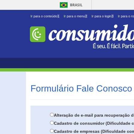
BRASIL
Ir para o conteúdo
1
Ir para o menu
2
Ir para o login
3
Ir para o r
Formulário Fale Conosco 
Alteração de e-mail para recuperação 
Cadastro de consumidor (Dificuldade c
Cadastro de empresas (Dificuldade com