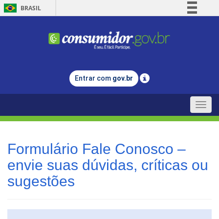
BRASIL
Simplifique!
Comunica BR
Participe
Acesso à informação
Entrar com
gov.br
Legislação
Canais
Toggle
naviga
Formulário Fale Conosco –
envie suas dúvidas, críticas ou
sugestões