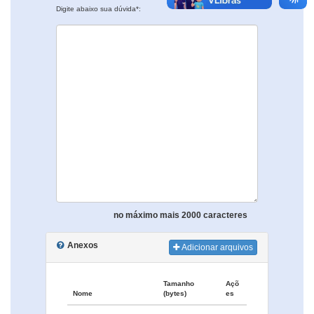
Digite abaixo sua dúvida*:
no máximo mais 2000 caracteres
Anexos
Adicionar arquivos
Tamanho
Açõ
Nome
(bytes)
es