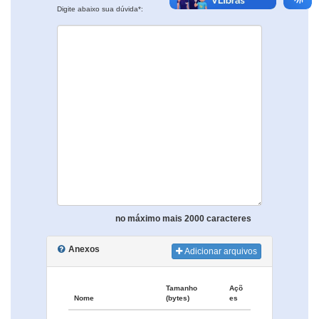
Digite abaixo sua dúvida*:
no máximo mais 2000 caracteres
Anexos
Adicionar arquivos
Tamanho
Açõ
Nome
(bytes)
es