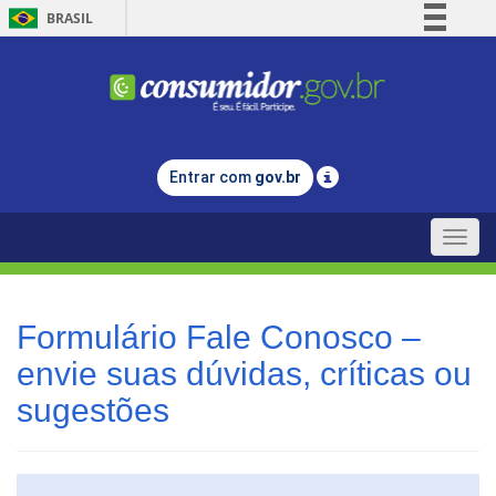
BRASIL
Simplifique!
Comunica BR
Participe
Acesso à informação
Entrar com
gov.br
Legislação
Canais
Toggle
naviga
Formulário Fale Conosco –
envie suas dúvidas, críticas ou
sugestões