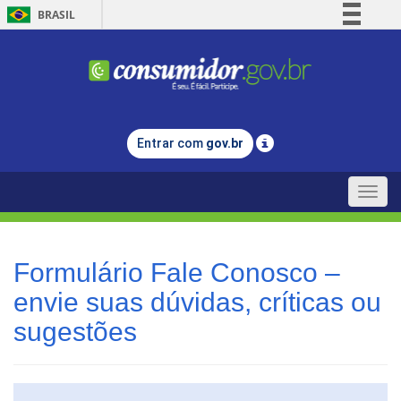
BRASIL
Simplifique!
Comunica BR
Participe
Acesso à informação
Entrar com
gov.br
Legislação
Canais
Toggle
naviga
Formulário Fale Conosco –
envie suas dúvidas, críticas ou
sugestões