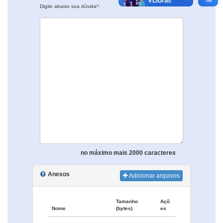
Digite abaixo sua dúvida*:
no máximo mais 2000 caracteres
Anexos
Adicionar arquivos
Tamanho
Açõ
Nome
(bytes)
es