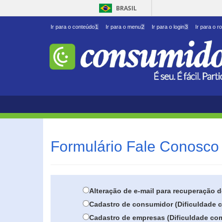
BRASIL
Ir para o conteúdo
1
Ir para o menu
2
Ir para o login
3
Ir para o r
Formulário Fale Conosco 
Alteração de e-mail para recuperação 
Cadastro de consumidor (Dificuldade c
Cadastro de empresas (Dificuldade com