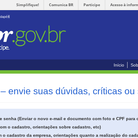
Simplifique!
Comunica BR
Participe
Acesso à infor
odapé
4
Início
Sob
– envie suas dúvidas, críticas ou
de senha (Enviar o novo e-mail e documento com foto e CPF para
om o cadastro, orientações sobre cadastro, etc)
 o cadastro da empresa, orientações quanto a realização do cada