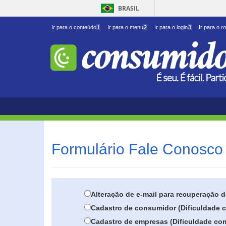
BRASIL
Ir para o conteúdo
1
Ir para o menu
2
Ir para o login
3
Ir para o r
Formulário Fale Conosco 
Alteração de e-mail para recuperação 
Cadastro de consumidor (Dificuldade c
Cadastro de empresas (Dificuldade com