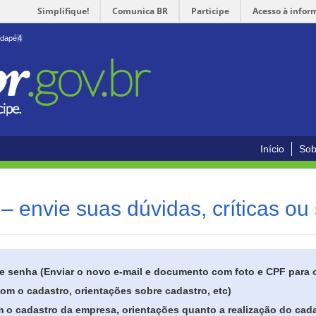
Simplifique!
Comunica BR
Participe
Acesso à infor
odapé
4
Início
Sob
– envie suas dúvidas, críticas ou
de senha (Enviar o novo e-mail e documento com foto e CPF para
om o cadastro, orientações sobre cadastro, etc)
 o cadastro da empresa, orientações quanto a realização do cada