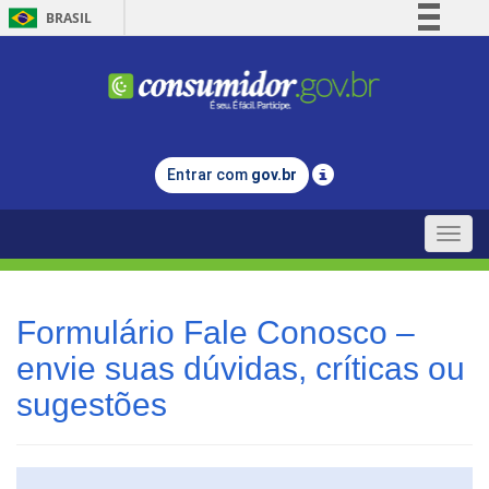
BRASIL
Simplifique!
Comunica BR
Participe
Acesso à informação
Entrar com
gov.br
Legislação
Canais
Toggle
naviga
Formulário Fale Conosco –
envie suas dúvidas, críticas ou
sugestões