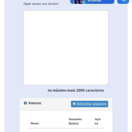
Digite abaixo sua dúvida*:
no máximo mais 2000 caracteres
Anexos
Adicionar arquivos
Tamanho
Açõ
Nome
(bytes)
es