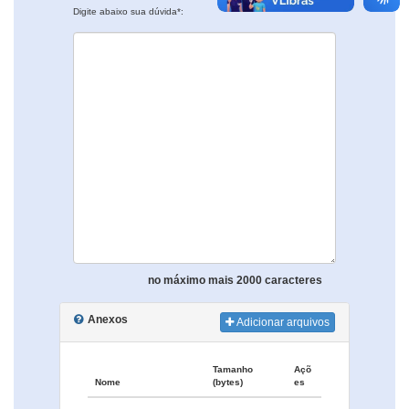
Digite abaixo sua dúvida*:
no máximo mais 2000 caracteres
Anexos
Adicionar arquivos
Tamanho
Açõ
Nome
(bytes)
es