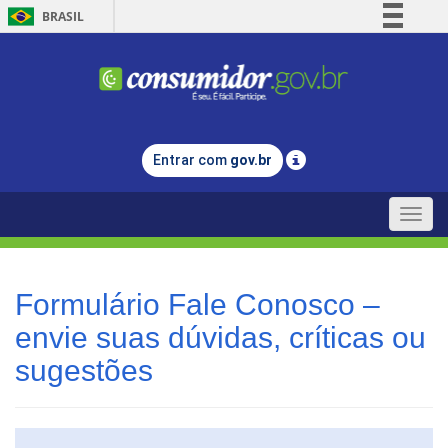
BRASIL
Simplifique!
Comunica BR
Participe
Acesso à informação
Entrar com
gov.br
Legislação
Canais
Toggle
naviga
Formulário Fale Conosco –
envie suas dúvidas, críticas ou
sugestões