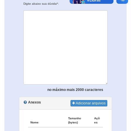
Digite abaixo sua dúvida*:
no máximo mais 2000 caracteres
Anexos
Adicionar arquivos
Tamanho
Açõ
Nome
(bytes)
es