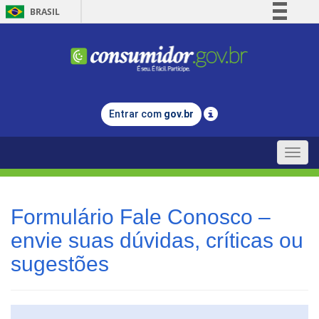
BRASIL
Simplifique!
Comunica BR
Participe
Acesso à informação
Entrar com
gov.br
Legislação
Canais
Toggle
naviga
Formulário Fale Conosco –
envie suas dúvidas, críticas ou
sugestões