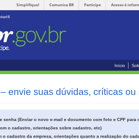
Simplifique!
Comunica BR
Participe
Acesso à infor
odapé
4
Início
Sob
– envie suas dúvidas, críticas ou
de senha (Enviar o novo e-mail e documento com foto e CPF para
om o cadastro, orientações sobre cadastro, etc)
 o cadastro da empresa, orientações quanto a realização do cada