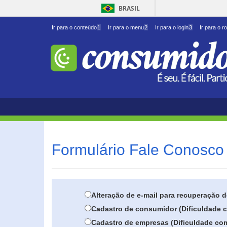
BRASIL
Ir para o conteúdo
1
Ir para o menu
2
Ir para o login
3
Ir para o r
Formulário Fale Conosco 
Alteração de e-mail para recuperação 
Cadastro de consumidor (Dificuldade c
Cadastro de empresas (Dificuldade com