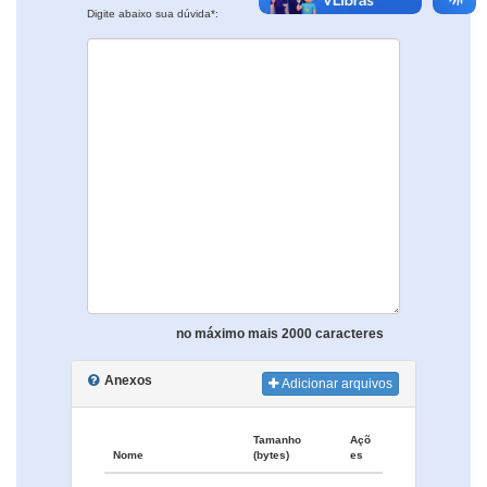
Digite abaixo sua dúvida*:
no máximo mais 2000 caracteres
Anexos
Adicionar arquivos
Tamanho
Açõ
Nome
(bytes)
es