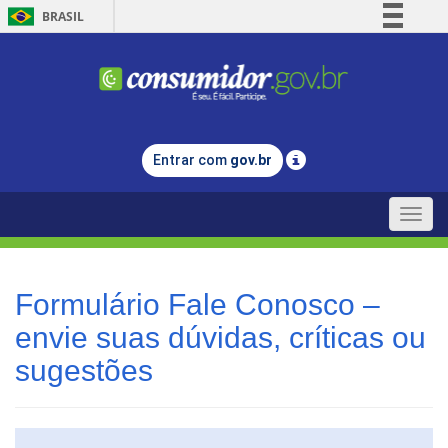
BRASIL
Simplifique!
Comunica BR
Participe
Acesso à informação
Entrar com
gov.br
Legislação
Canais
Toggle
naviga
Formulário Fale Conosco –
envie suas dúvidas, críticas ou
sugestões