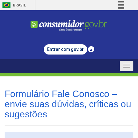
BRASIL
Simplifique!
Comunica BR
Participe
Acesso à informação
Entrar com
gov.br
Legislação
Canais
Toggle
naviga
Formulário Fale Conosco –
envie suas dúvidas, críticas ou
sugestões