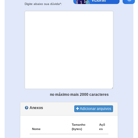
Digite abaixo sua dúvida*:
no máximo mais 2000 caracteres
Anexos
Adicionar arquivos
Tamanho
Açõ
Nome
(bytes)
es