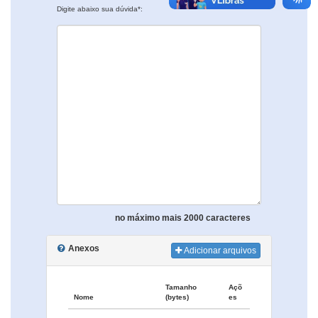
Digite abaixo sua dúvida*:
no máximo mais 2000 caracteres
Anexos
Adicionar arquivos
Tamanho
Açõ
Nome
(bytes)
es