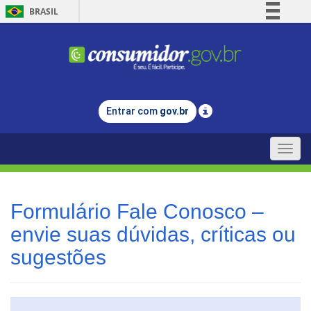
BRASIL
Simplifique!
Comunica BR
Participe
Acesso à informação
Entrar com
gov.br
Legislação
Canais
Toggle
naviga
Formulário Fale Conosco –
envie suas dúvidas, críticas ou
sugestões