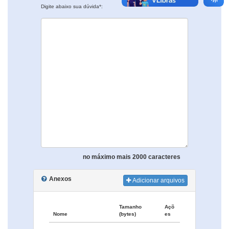
Digite abaixo sua dúvida*:
no máximo mais 2000 caracteres
Anexos
Adicionar arquivos
Tamanho
Açõ
Nome
(bytes)
es