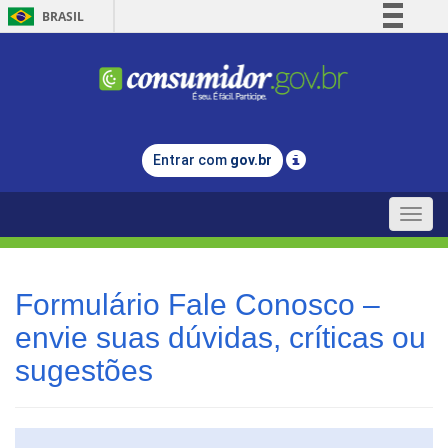
BRASIL
Simplifique!
Comunica BR
Participe
Acesso à informação
Entrar com
gov.br
Legislação
Canais
Toggle
naviga
Formulário Fale Conosco –
envie suas dúvidas, críticas ou
sugestões