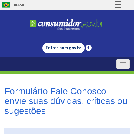
BRASIL
Simplifique!
Comunica BR
Participe
Acesso à informação
Entrar com
gov.br
Legislação
Canais
Toggle
naviga
Formulário Fale Conosco –
envie suas dúvidas, críticas ou
sugestões