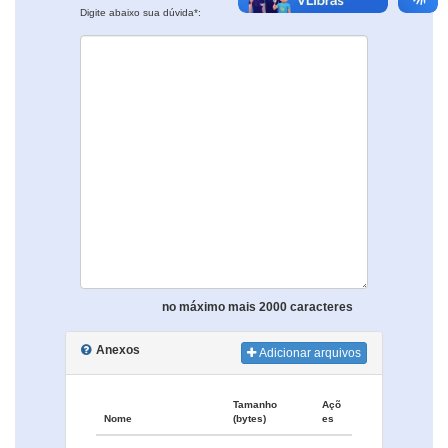
Digite abaixo sua dúvida*:
no máximo mais 2000 caracteres
Anexos
Adicionar arquivos
Tamanho
Açõ
Nome
(bytes)
es