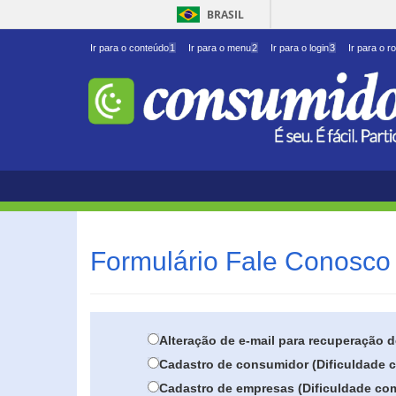
BRASIL
Ir para o conteúdo
1
Ir para o menu
2
Ir para o login
3
Ir para o r
Formulário Fale Conosco 
Alteração de e-mail para recuperação 
Cadastro de consumidor (Dificuldade c
Cadastro de empresas (Dificuldade com