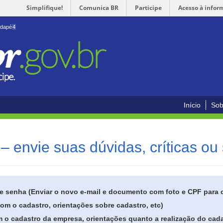
Simplifique!
Comunica BR
Participe
Acesso à infor
odapé
4
Início
Sob
– envie suas dúvidas, críticas ou
de senha (Enviar o novo e-mail e documento com foto e CPF para
om o cadastro, orientações sobre cadastro, etc)
 o cadastro da empresa, orientações quanto a realização do cada