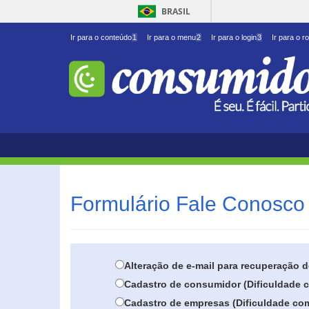
BRASIL
Ir para o conteúdo
1
Ir para o menu
2
Ir para o login
3
Ir para o r
Formulário Fale Conosco 
Alteração de e-mail para recuperação 
Cadastro de consumidor (Dificuldade c
Cadastro de empresas (Dificuldade com