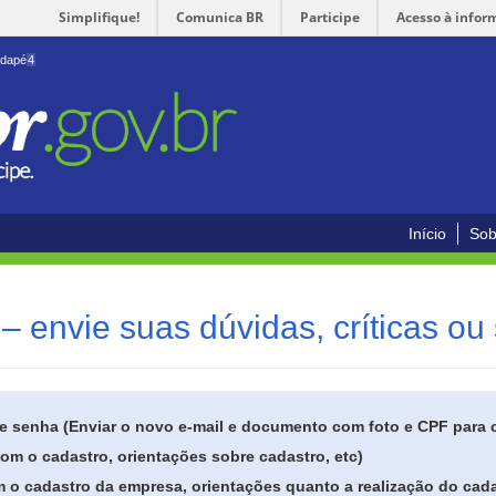
Simplifique!
Comunica BR
Participe
Acesso à infor
odapé
4
Início
Sob
– envie suas dúvidas, críticas ou
de senha (Enviar o novo e-mail e documento com foto e CPF para
om o cadastro, orientações sobre cadastro, etc)
 o cadastro da empresa, orientações quanto a realização do cada