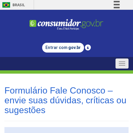
BRASIL
Simplifique!
Comunica BR
Participe
Acesso à informação
Entrar com
gov.br
Legislação
Canais
Toggle
naviga
Formulário Fale Conosco –
envie suas dúvidas, críticas ou
sugestões