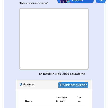
Digite abaixo sua dúvida*:
no máximo mais 2000 caracteres
Anexos
Adicionar arquivos
Tamanho
Açõ
Nome
(bytes)
es